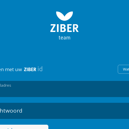
team
en met uw
Wat
ladres
htwoord